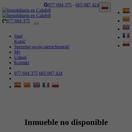
977 694 375
-
665 087 424
977 694 375
Toggle
navigation
Start
Kupić
Sprzedaj swoją nieruchomość
My
Usługi
Kontakt
977 694 375
665 087 424
Inmueble no disponible