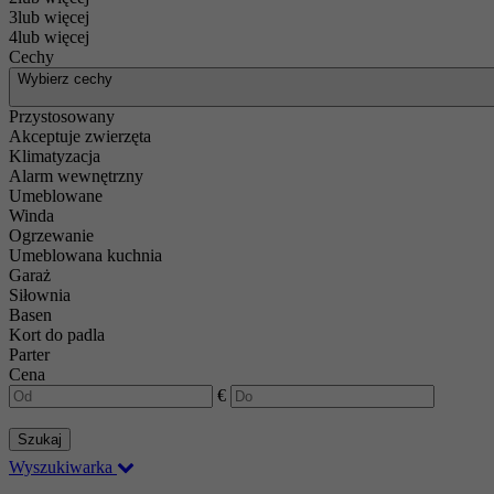
3lub więcej
4lub więcej
Cechy
Wybierz cechy
Przystosowany
Akceptuje zwierzęta
Klimatyzacja
Alarm wewnętrzny
Umeblowane
Winda
Ogrzewanie
Umeblowana kuchnia
Garaż
Siłownia
Basen
Kort do padla
Parter
Cena
€
Szukaj
Wyszukiwarka