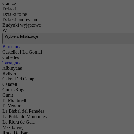
Garaże
Działki
Działki rolne
Działki budowlane
Budynki wyjątkowe
W
Wybierz lokalizacje
Barcelona
Castellet I La Gornal
Cubelles
Tarragona
Albinyana
Bellvei
Cabra Del Camp
Calafell
Coma-Ruga
Cunit
El Montmell
El Vendrell
La Bisbal del Penedes
La Pobla de Montornes
La Riera de Gaia
Masllorenç
Roda De Bara