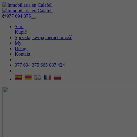
977 694 375
Toggle
navigation
Start
Kupić
Sprzedaj swoją nieruchomość
My
Usługi
Kontakt
977 694 375
665 087 424