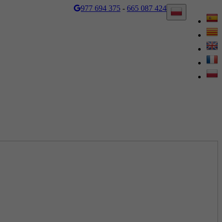
977 694 375
-
665 087 424