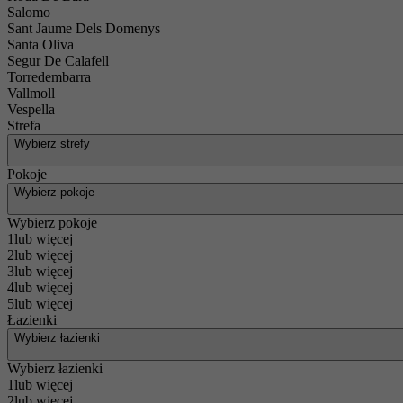
Salomo
Sant Jaume Dels Domenys
Santa Oliva
Segur De Calafell
Torredembarra
Vallmoll
Vespella
Strefa
Wybierz strefy
Pokoje
Wybierz pokoje
Wybierz pokoje
1lub więcej
2lub więcej
3lub więcej
4lub więcej
5lub więcej
Łazienki
Wybierz łazienki
Wybierz łazienki
1lub więcej
2lub więcej