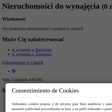
Nieruchomości do wynajęcia
(0 
Wiadomość
Nie znaleziono nieruchomości o podanych cechach.
Może Cię zainteresować
w wynajem w Barcelona
w wynajem w Tarragona
Núm. Colegiado API-481
MENU
Consentimiento de Cookies
Start
Utilizamos cookies propias y de terceros para fines analíticos y para
Kupić
mostrarle publicidad personalizada en base a un perfil elaborado a partir
Sprzedaj swoją nieruchomość