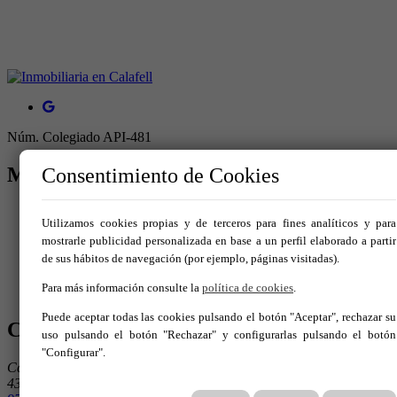
Núm. Colegiado API-481
MENÚ
Consentimiento de Cookies
Inicio
Utilizamos cookies propias y de terceros para fines analíticos y para
Comprar
mostrarle publicidad personalizada en base a un perfil elaborado a partir
Vende tu inmueble
de sus hábitos de navegación (por ejemplo, páginas visitadas).
Nosotros
Servicios
Para más información consulte la
política de cookies
.
Contacto
Puede aceptar todas las cookies pulsando el botón "Aceptar", rechazar su
CONTÁCTANOS
uso pulsando el botón "Rechazar" y configurarlas pulsando el botón
"Configurar".
Carrer Sant Pere 44
43820 Calafell