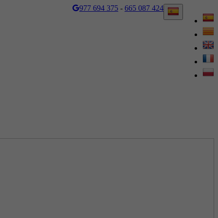
977 694 375
-
665 087 424