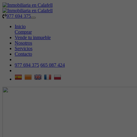
977 694 375
Toggle
navigation
Inicio
Comprar
Vende tu inmueble
Nosotros
Servicios
Contacto
977 694 375
665 087 424