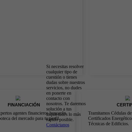
Contacta con
Siempre ahí
nosotros y te
para ti,
siempre a tu
ayudaremos
servicio
Si necesitas resolver
cualquier tipo de
cuestión o tienes
dudas sobre nuestros
servicios, no dudes
en ponerte en
contacto con
nosotros. Te daremos
FINANCIACIÓN
CERTI
solución a tus
pertos agentes financieros buscarán
Tramitamos Cédulas de 
inquietudes lo más
poteca del mercado para tu perfil.
Certificados Energético
rápido posible.
Técnicas de Edificios.
Contáctanos